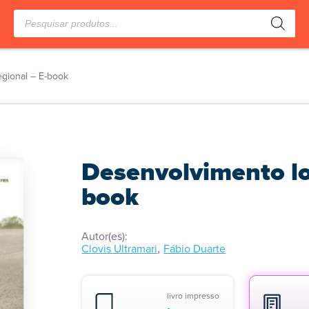
Pesquisar
produtos
egional – E-book
Desenvolvimento loc
book
Autor(es):
,
Clovis Ultramari
Fábio Duarte
livro impresso