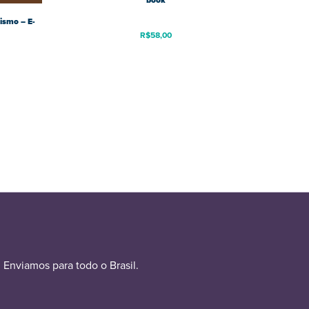
book
ismo – E-
R$
58,00
Enviamos para todo o Brasil.