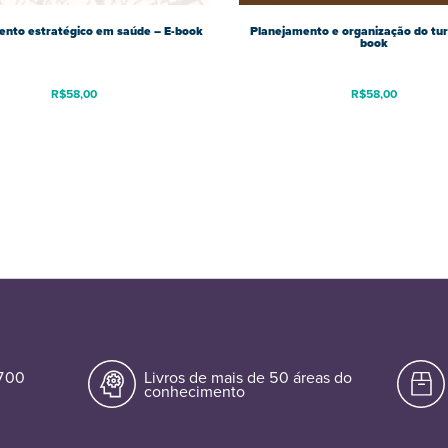
ento estratégico em saúde – E-book
Planejamento e organização do tur
book
R$
58,00
R$
58,00
.700
Livros de mais de 50 áreas do
conhecimento