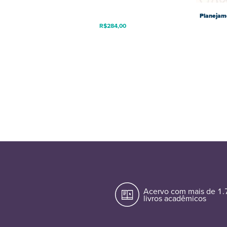
Planejam
R$
284,00
Acervo com mais de 1
livros acadêmicos