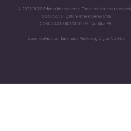
© 2023-2026 Editora Intersaberes. Todos os direitos reservad
Razão Social: Editora Intersaberes Ltda.
CNPJ: 23.310.601/0001-04 - Curitiba-PR.
Desenvolvido por
Limonada Marketing Digital Curitiba