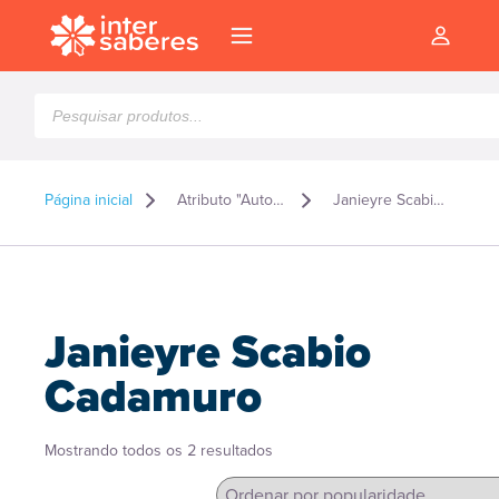
Pesquisar
produtos
Página inicial
Atributo "Autor" de produto
Janieyre Scabio Cadamuro
Janieyre Scabio
Cadamuro
Classificado
Mostrando todos os 2 resultados
l
por
popularidade