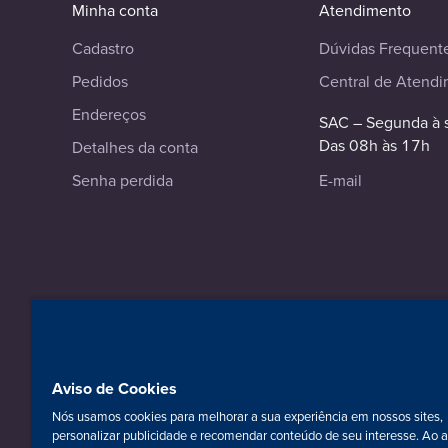
Minha conta
Atendimento
Cadastro
Dúvidas Frequent
Pedidos
Central de Atend
Endereços
SAC – Segunda à 
Das 08h às 17h
Detalhes da conta
Senha perdida
E-mail
© 2023-2026 Editora Intersaberes. Todos os direitos reserv
Razão Social: Editora Intersaberes Ltda.
CNPJ: 23.310.601/0001-04 - Curitiba-PR.
Aviso de Cookies
Nós usamos cookies para melhorar a sua experiência em nossos sites,
personalizar publicidade e recomendar conteúdo de seu interesse. Ao 