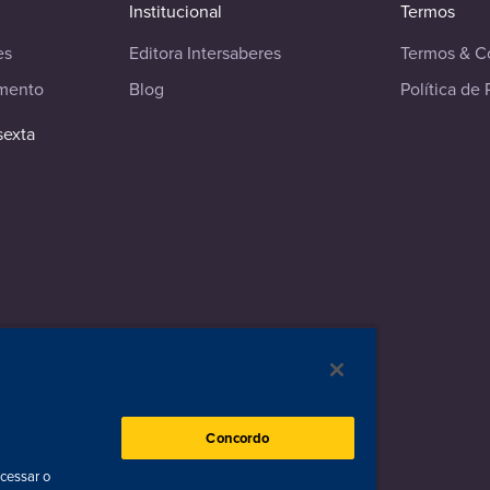
Institucional
Termos
es
Editora Intersaberes
Termos & C
imento
Blog
Política de 
sexta
ados
Concordo
acessar o