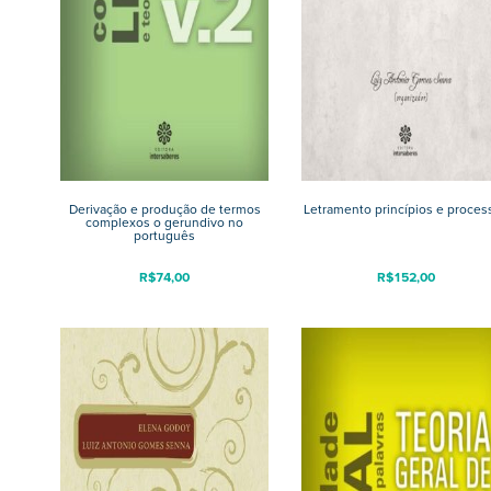
Derivação e produção de termos
Letramento princípios e proces
complexos o gerundivo no
português
R$
74,00
R$
152,00