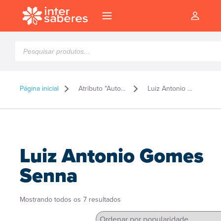
Pesquisar
produtos
Página inicial
Atributo "Autor" de produto
Luiz Antonio Gomes Senna
Luiz Antonio Gomes
Senna
Classificado
Mostrando todos os 7 resultados
l
por
popularidade