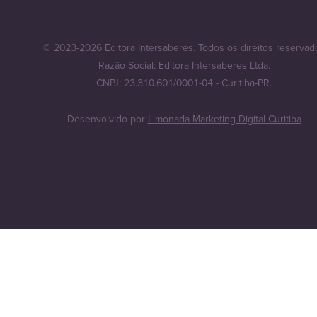
© 2023-2026 Editora Intersaberes. Todos os direitos reservad
Razão Social: Editora Intersaberes Ltda.
CNPJ: 23.310.601/0001-04 - Curitiba-PR.
Desenvolvido por
Limonada Marketing Digital Curitiba