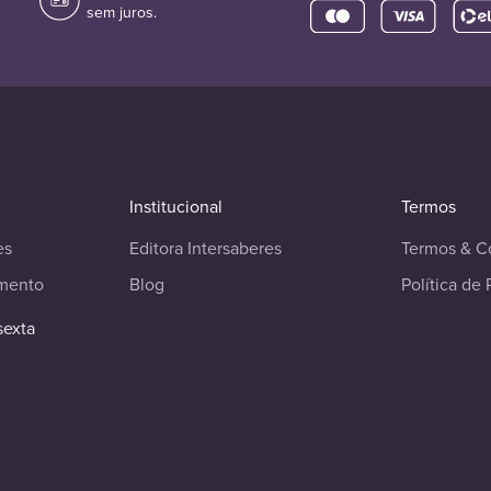
sem juros.
Institucional
Termos
es
Editora Intersaberes
Termos & C
imento
Blog
Política de 
sexta