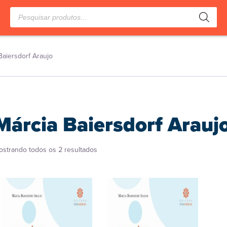
Pesquisar
produtos
Baiersdorf Araujo
Márcia Baiersdorf Arauj
Classificado
ostrando todos os 2 resultados
por
popularidade