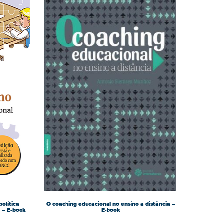
política
O coaching educacional no ensino a distância –
 – E-book
E-book