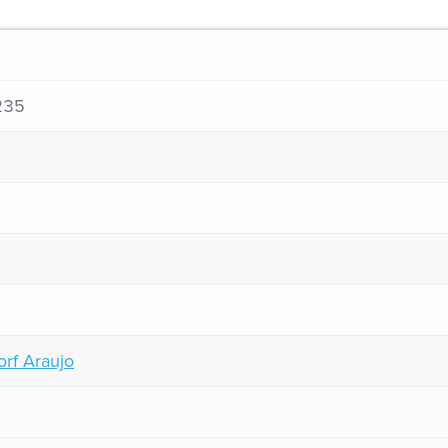
235
orf Araujo