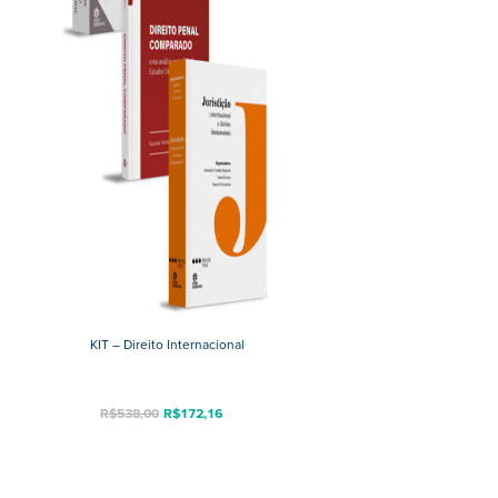
KIT – Direito Internacional
O
O
R$
538,00
R$
172,16
preço
preço
original
atual
era:
é:
R$538,00.
R$172,16.