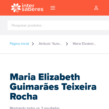
Pesquisar
produtos
Página inicial
Atributo "Autor" de produto
Maria Elizabeth Guimarães Teixeira Rocha
Maria Elizabeth
Guimarães Teixeira
Rocha
l
Classificado
Mostrando todos os 3 resultados