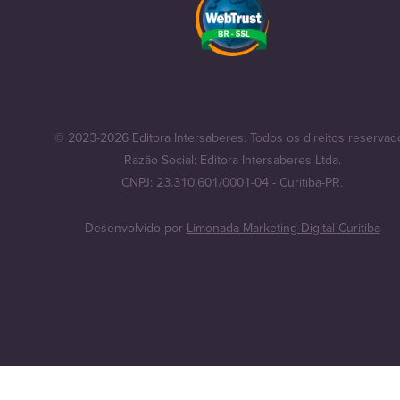
© 2023-2026 Editora Intersaberes. Todos os direitos reservad
Razão Social: Editora Intersaberes Ltda.
CNPJ: 23.310.601/0001-04 - Curitiba-PR.
Desenvolvido por
Limonada Marketing Digital Curitiba