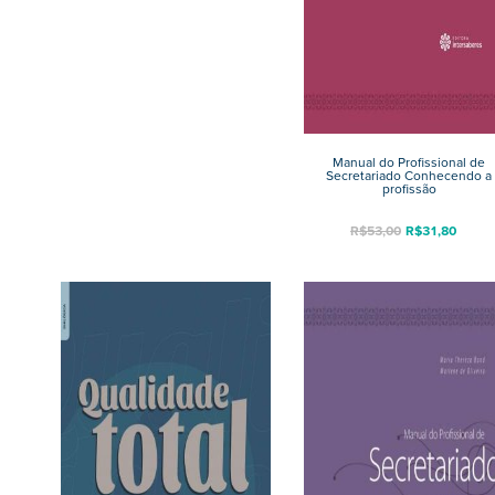
Manual do Profissional de
Secretariado Conhecendo a
profissão
R$
53,00
R$
31,80