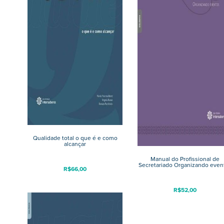
Qualidade total o que é e como
alcançar
Manual do Profissional de
Secretariado Organizando even
R$
66,00
R$
52,00