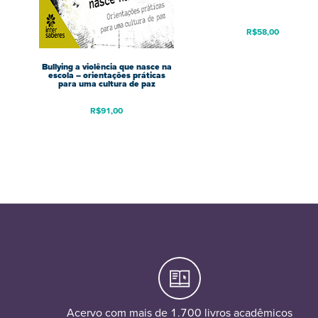
R$
58,00
Bullying a violência que nasce na
escola – orientações práticas
para uma cultura de paz
R$
91,00
Acervo com mais de 1.700 livros acadêmicos