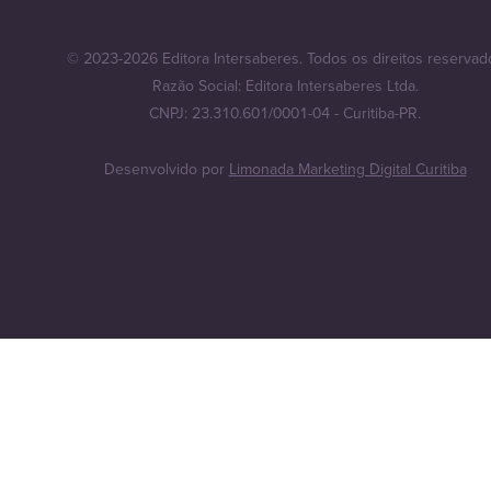
© 2023-2026 Editora Intersaberes. Todos os direitos reservad
Razão Social: Editora Intersaberes Ltda.
CNPJ: 23.310.601/0001-04 - Curitiba-PR.
Desenvolvido por
Limonada Marketing Digital Curitiba