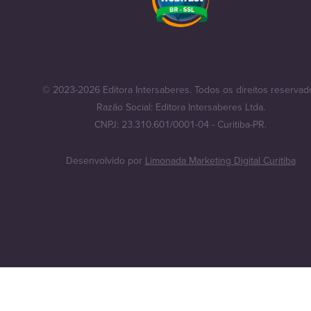
© 2023-2026 Editora Intersaberes. Todos os direitos reservad
Razão Social: Editora Intersaberes Ltda.
CNPJ: 23.310.601/0001-04 - Curitiba-PR.
Desenvolvido por
Limonada Marketing Digital Curitiba