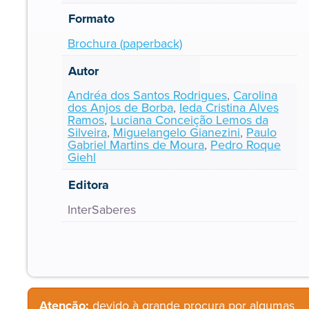
Formato
Brochura (paperback)
Autor
Andréa dos Santos Rodrigues
,
Carolina
dos Anjos de Borba
,
Ieda Cristina Alves
Ramos
,
Luciana Conceição Lemos da
Silveira
,
Miguelangelo Gianezini
,
Paulo
Gabriel Martins de Moura
,
Pedro Roque
Giehl
Editora
InterSaberes
Atenção:
devido à grande procura por algumas