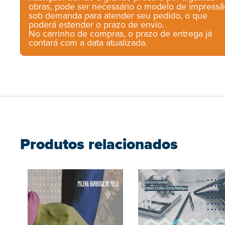
obras, pode ser necessário o modelo de impressã
sob demanda para atender seu pedido, o que
poderá estender o prazo de envio.
No carrinho de compras, o prazo de entrega já
contará com a data atualizada.
Produtos relacionados