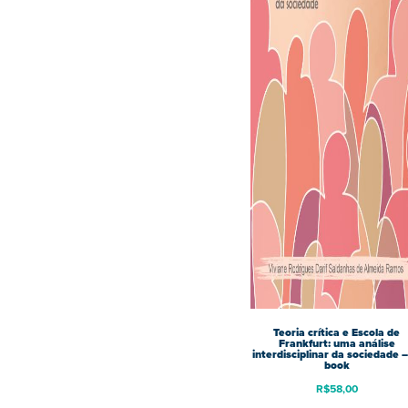
Teoria crítica e Escola de
Frankfurt: uma análise
interdisciplinar da sociedade –
book
R$
58,00