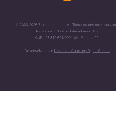
© 2023-2026 Editora Intersaberes. Todos os direitos reservad
Razão Social: Editora Intersaberes Ltda.
CNPJ: 23.310.601/0001-04 - Curitiba-PR.
Desenvolvido por
Limonada Marketing Digital Curitiba