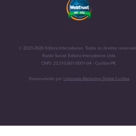
© 2023-2026 Editora Intersaberes. Todos os direitos reservad
Razão Social: Editora Intersaberes Ltda.
CNPJ: 23.310.601/0001-04 - Curitiba-PR.
Desenvolvido por
Limonada Marketing Digital Curitiba