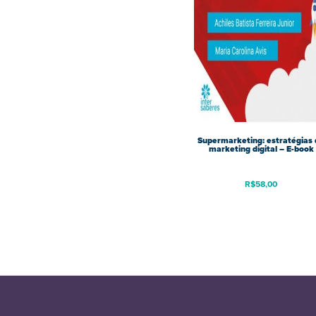
Supermarketing: estratégias 
marketing digital – E-book
R$
58,00