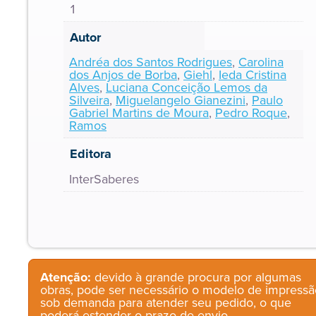
1
Autor
Andréa dos Santos Rodrigues
,
Carolina
dos Anjos de Borba
,
Giehl
,
Ieda Cristina
Alves
,
Luciana Conceição Lemos da
Silveira
,
Miguelangelo Gianezini
,
Paulo
Gabriel Martins de Moura
,
Pedro Roque
,
Ramos
Editora
InterSaberes
Atenção:
devido à grande procura por algumas
obras, pode ser necessário o modelo de impressã
sob demanda para atender seu pedido, o que
poderá estender o prazo de envio.