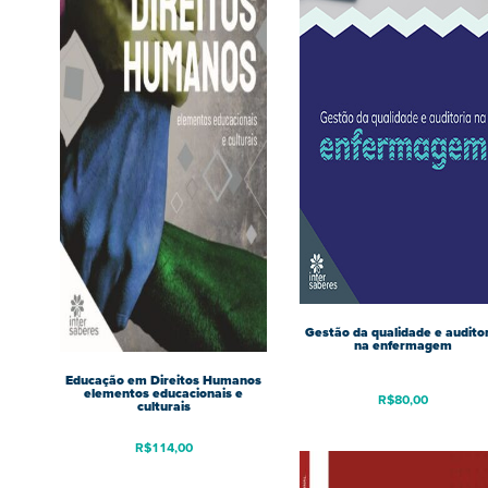
Gestão da qualidade e audito
na enfermagem
Educação em Direitos Humanos
elementos educacionais e
R$
80,00
culturais
R$
114,00