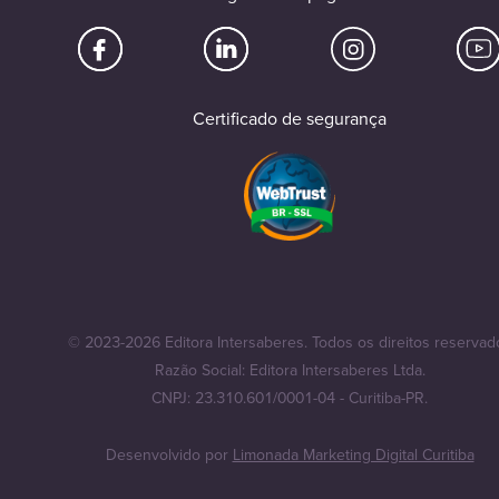
Certificado de segurança
© 2023-2026 Editora Intersaberes. Todos os direitos reservad
Razão Social: Editora Intersaberes Ltda.
CNPJ: 23.310.601/0001-04 - Curitiba-PR.
Desenvolvido por
Limonada Marketing Digital Curitiba