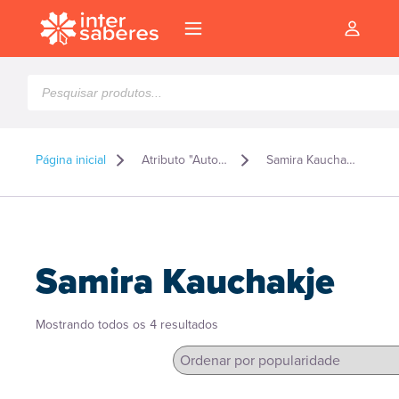
Pesquisar
produtos
Página inicial
Atributo "Autor" de produto
Samira Kauchakje
Samira Kauchakje
Classificado
Mostrando todos os 4 resultados
por
popularidade
l