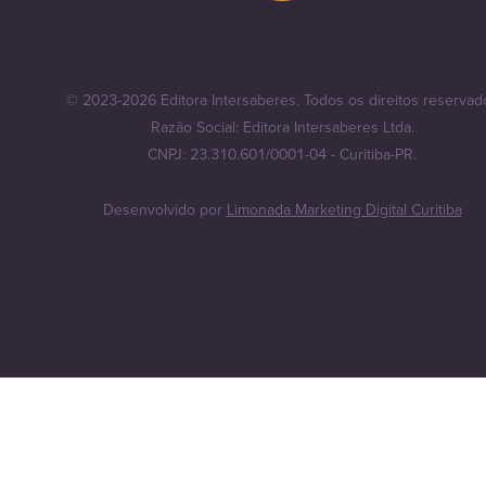
© 2023-2026 Editora Intersaberes. Todos os direitos reservad
Razão Social: Editora Intersaberes Ltda.
CNPJ: 23.310.601/0001-04 - Curitiba-PR.
Desenvolvido por
Limonada Marketing Digital Curitiba