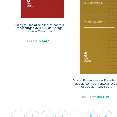
Diálogos Transdisciplinares sobre a
Pena: artigos 32 a 120 do Código
Penal – Capa dura
R$
147,00
R$
44,10
Direito Processual do Trabalho:
fase de conhecimento às açõ
especiais – Capa dura
R$
118,00
R$
35,40
←
1
2
3
…
8
9