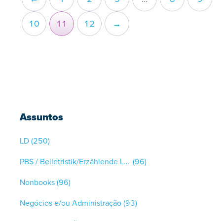
10
11
12
→
Assuntos
LD
(250)
PBS / Belletristik/Erzählende Literatur
(96)
Nonbooks
(96)
Negócios e/ou Administração
(93)