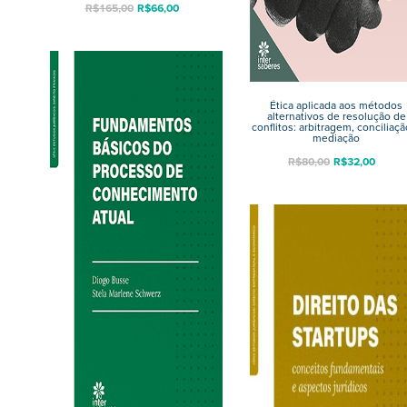
R$
165,00
R$
66,00
Ética aplicada aos métodos
alternativos de resolução de
conflitos: arbitragem, conciliaçã
mediação
R$
80,00
R$
32,00