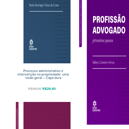
Processo administrativo e
intervenção na propriedade: uma
visão geral – Capa dura
R$
98,00
R$
29,40