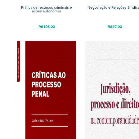
Prática de recursos criminais e
Negociação e Relações Sindica
ações autônomas
R$
103,00
R$
97,00