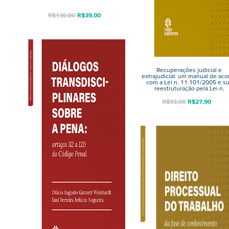
R$
130,00
R$
39,00
Recuperações judicial e
extrajudicial: um manual de aco
com a Lei n. 11.101/2005 e s
reestruturação pela Lei n.
14.112/2020 – Capa dura
R$
93,00
R$
27,90