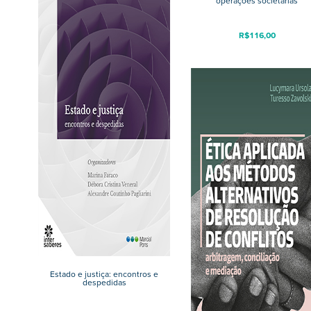
operações societárias
R$
116,00
Estado e justiça: encontros e
despedidas