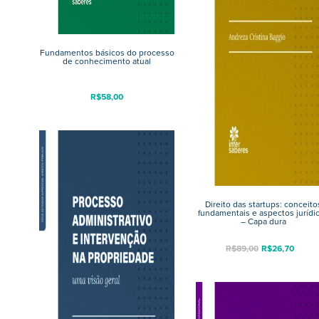
Fundamentos básicos do processo
de conhecimento atual
R$
58,00
Direito das startups: conceito
fundamentais e aspectos jurídi
– Capa dura
R$
89,00
R$
26,70