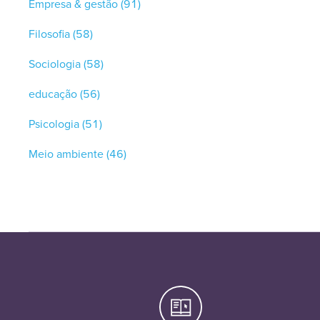
Empresa & gestão
(91)
Filosofia
(58)
Sociologia
(58)
educação
(56)
Psicologia
(51)
Meio ambiente
(46)