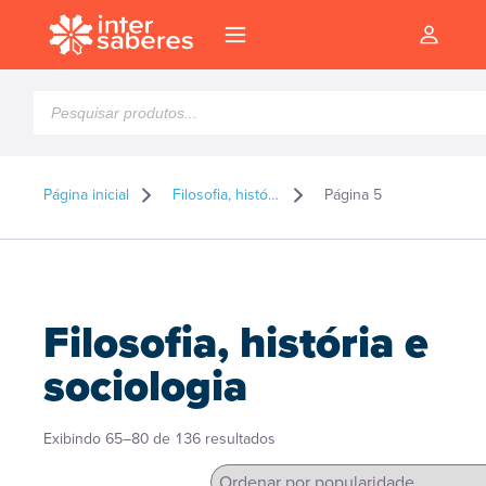
Pesquisar
produtos
Página inicial
Filosofia, história e sociologia
Página 5
Filosofia, história e
sociologia
Classificado
Exibindo 65–80 de 136 resultados
l
por
popularidade