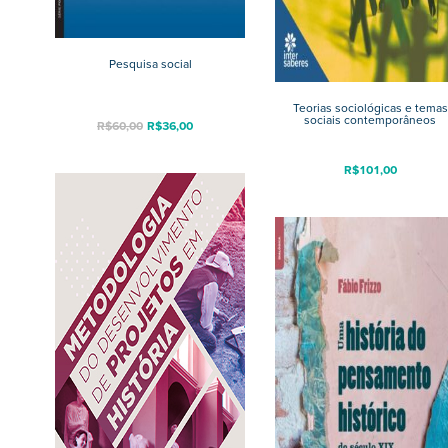
Pesquisa social
Teorias sociológicas e temas
sociais contemporâneos
R$
60,00
R$
36,00
R$
101,00