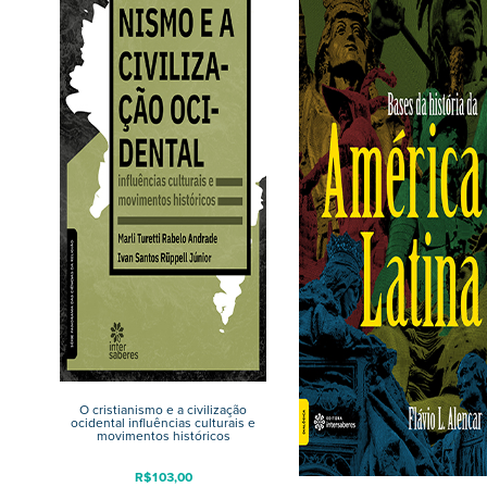
O cristianismo e a civilização
ocidental influências culturais e
movimentos históricos
R$
103,00