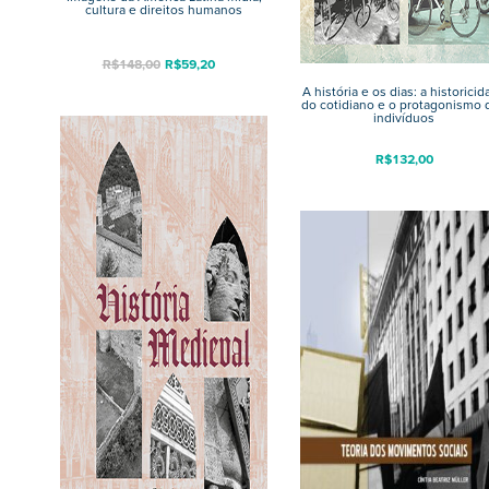
cultura e direitos humanos
R$
148,00
R$
59,20
A história e os dias: a historici
do cotidiano e o protagonismo 
indivíduos
R$
132,00