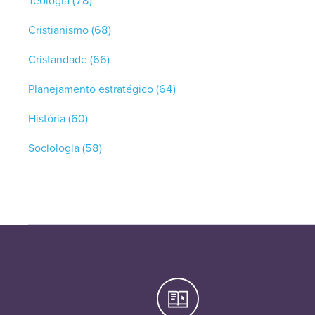
Teologia
(78)
Cristianismo
(68)
Cristandade
(66)
Planejamento estratégico
(64)
História
(60)
Sociologia
(58)