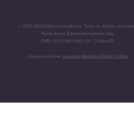
© 2023-2026 Editora Intersaberes. Todos os direitos reservad
Razão Social: Editora Intersaberes Ltda.
CNPJ: 23.310.601/0001-04 - Curitiba-PR.
Desenvolvido por
Limonada Marketing Digital Curitiba