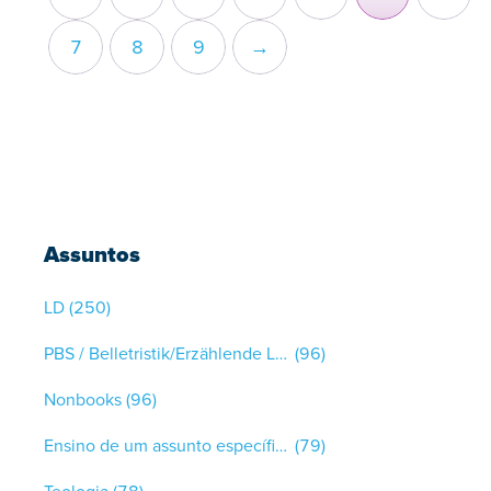
7
8
9
→
Assuntos
LD
(250)
PBS / Belletristik/Erzählende Literatur
(96)
Nonbooks
(96)
Ensino de um assunto específico
(79)