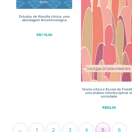
Estudos de filosofia clínica: uma
abordagem fenomenológica
R$
116,00
Teoria crítica e Escola de Frankf
uma análise interdisciplinar d
sociedade
R$
92,00
←
1
2
3
4
5
6