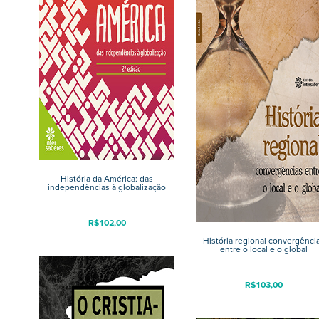
História da América: das
independências à globalização
R$
102,00
História regional convergênci
entre o local e o global
R$
103,00