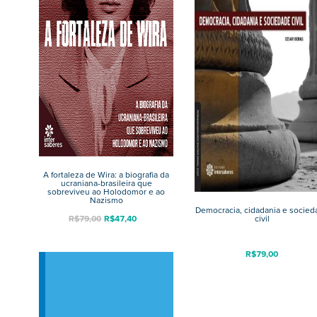
A fortaleza de Wira: a biografia da
ucraniana-brasileira que
sobreviveu ao Holodomor e ao
Nazismo
Democracia, cidadania e socied
R$
79,00
R$
47,40
civil
R$
79,00