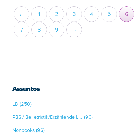
←
1
2
3
4
5
6
7
8
9
→
Assuntos
LD
(250)
PBS / Belletristik/Erzählende Literatur
(96)
Nonbooks
(96)