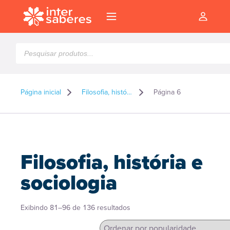
Pesquisar
produtos
Página inicial
Filosofia, história e sociologia
Página 6
Filosofia, história e
sociologia
Classificado
Exibindo 81–96 de 136 resultados
l
por
popularidade