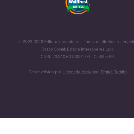
© 2023-2026 Editora Intersaberes. Todos os direitos reservad
Razão Social: Editora Intersaberes Ltda.
CNPJ: 23.310.601/0001-04 - Curitiba-PR.
Desenvolvido por
Limonada Marketing Digital Curitiba