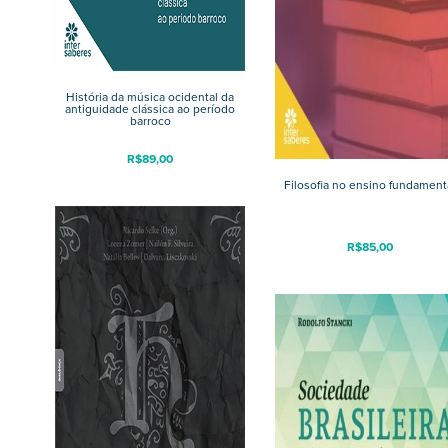
História da música ocidental da
antiguidade clássica ao período
barroco
R$
89,00
Filosofia no ensino fundament
R$
85,00