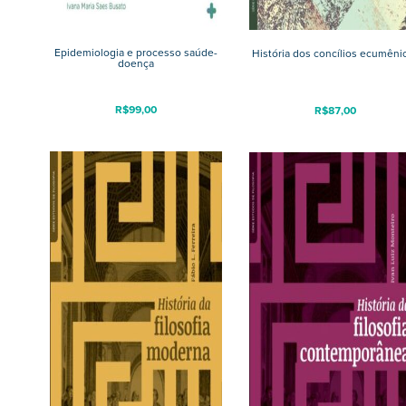
Epidemiologia e processo saúde-
História dos concílios ecumêni
doença
R$
99,00
R$
87,00