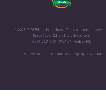
© 2023-2026 Editora Intersaberes. Todos os direitos reservad
Razão Social: Editora Intersaberes Ltda.
CNPJ: 23.310.601/0001-04 - Curitiba-PR.
Desenvolvido por
Limonada Marketing Digital Curitiba