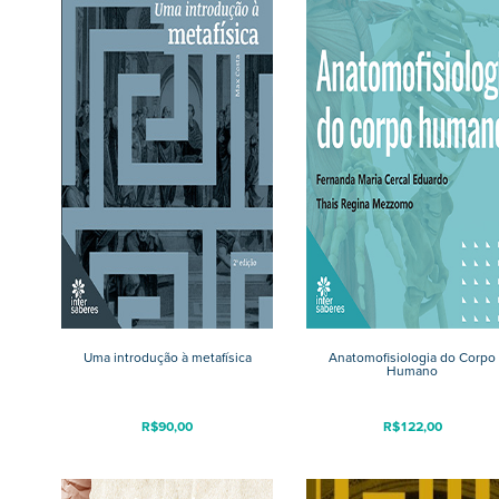
Uma introdução à metafísica
Anatomofisiologia do Corpo
Humano
R$
90,00
R$
122,00