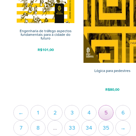
Engenharia de tráfego aspectos
fundamentais para a cidade do
futuro
R$
101,00
Lógica para pedestres
R$
80,00
←
1
2
3
4
5
6
7
8
…
33
34
35
→