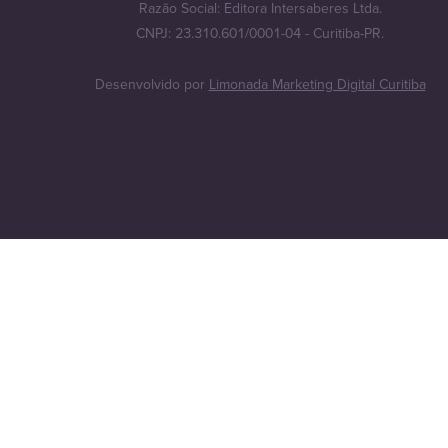
Razão Social: Editora Intersaberes Ltda.
CNPJ: 23.310.601/0001-04 - Curitiba-PR.
Desenvolvido por
Limonada Marketing Digital Curitiba