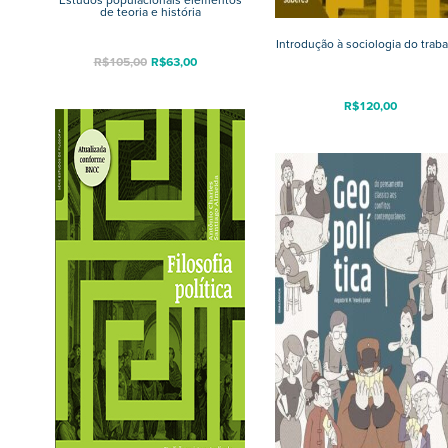
Estudos populacionais elementos
de teoria e história
Introdução à sociologia do trab
R$
105,00
R$
63,00
R$
120,00