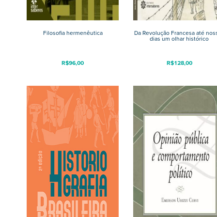
Filosofia hermenêutica
Da Revolução Francesa até nos
dias um olhar histórico
R$
96,00
R$
128,00