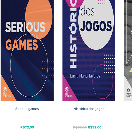
Serious games
Histórico dos jogos
R$
72,00
R$
80,00
R$
32,00