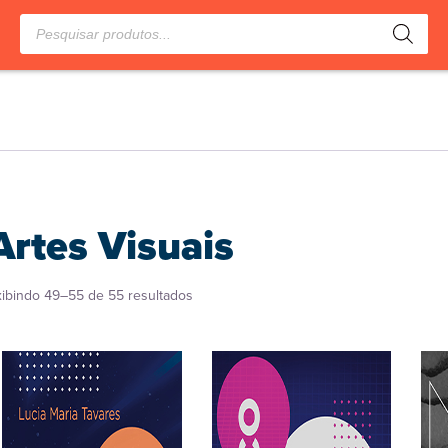
Pesquisar
produtos
Artes Visuais
Classificado
xibindo 49–55 de 55 resultados
por
popularidade