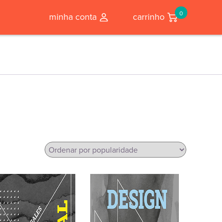
0
minha conta
carrinho