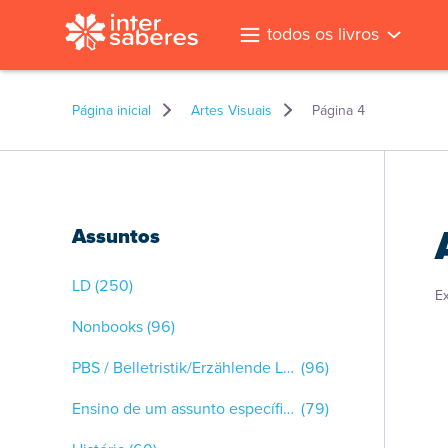
todos os livros
Página inicial
Artes Visuais
Página 4
Assuntos
LD
(250)
E
Nonbooks
(96)
PBS / Belletristik/Erzählende Literatur
(96)
Ensino de um assunto específico
(79)
l