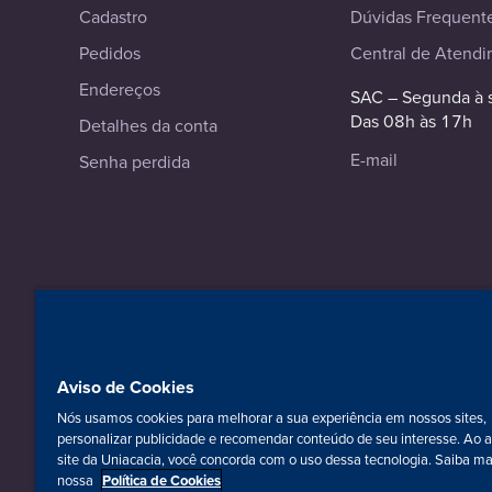
Cadastro
Dúvidas Frequent
Pedidos
Central de Atend
Endereços
SAC – Segunda à 
Das 08h às 17h
Detalhes da conta
E-mail
Senha perdida
© 2023-2026 Editora Intersaberes. Todos os direitos reserv
Razão Social: Editora Intersaberes Ltda.
CNPJ: 23.310.601/0001-04 - Curitiba-PR.
Aviso de Cookies
Nós usamos cookies para melhorar a sua experiência em nossos sites,
personalizar publicidade e recomendar conteúdo de seu interesse. Ao 
site da Uniacacia, você concorda com o uso dessa tecnologia. Saiba m
nossa
Política de Cookies