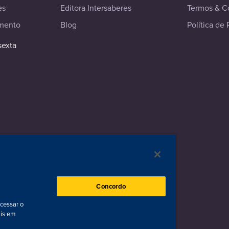
es
Editora Intersaberes
Termos & C
imento
Blog
Política de 
sexta
ados
Concordo
acessar o
ais em