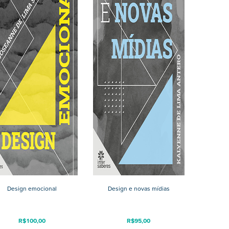
Design emocional
Design e novas mídias
R$
100,00
R$
95,00