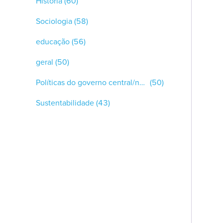
História
(60)
Sociologia
(58)
educação
(56)
geral
(50)
Políticas do governo central/nacional/federal
(50)
Sustentabilidade
(43)