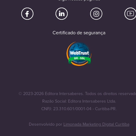
Certificado de segurança
© 2023-2026 Editora Intersaberes. Todos os direitos reservad
Razão Social: Editora Intersaberes Ltda.
CNPJ: 23.310.601/0001-04 - Curitiba-PR.
Desenvolvido por
Limonada Marketing Digital Curitiba