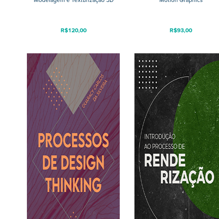
Modelagem e Texturização 3D
Motion Graphics
R$
120,00
R$
93,00