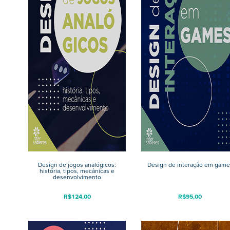
Design de jogos analógicos:
Design de interação em game
história, tipos, mecânicas e
desenvolvimento
R$
124,00
R$
95,00