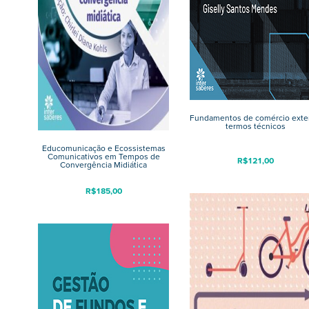
Fundamentos de comércio exter
termos técnicos
Educomunicação e Ecossistemas
Comunicativos em Tempos de
R$
121,00
Convergência Midiática
R$
185,00