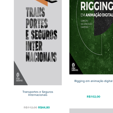
Rigging em animação digital
Transportes e Seguros
Internacionais
R$
102,00
R$
112,00
R$
44,80