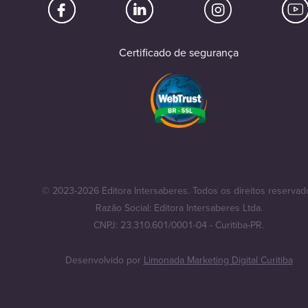
Certificado de segurança
© 2023-2026 Editora Intersaberes. Todos os direitos reservad
Razão Social: Editora Intersaberes Ltda.
CNPJ: 23.310.601/0001-04 - Curitiba-PR.
Desenvolvido por
Limonada Marketing Digital Curitiba