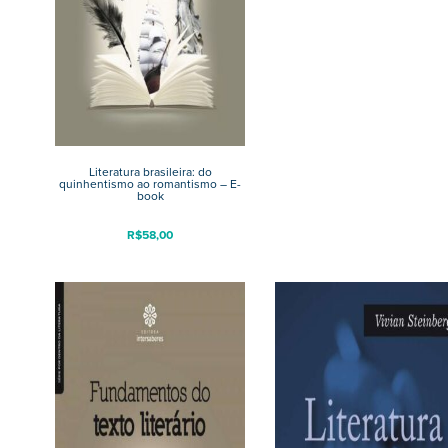
Literatura brasileira: do
quinhentismo ao romantismo – E-
book
R$
58,00