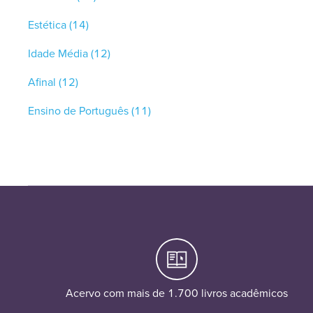
Estética
(14)
Idade Média
(12)
Afinal
(12)
Ensino de Português
(11)
Acervo com mais de 1.700 livros acadêmicos