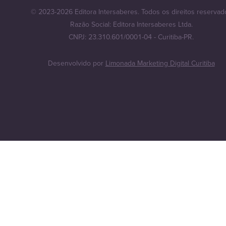
© 2023-2026 Editora Intersaberes. Todos os direitos reservad
Razão Social: Editora Intersaberes Ltda.
CNPJ: 23.310.601/0001-04 - Curitiba-PR.
Desenvolvido por
Limonada Marketing Digital Curitiba