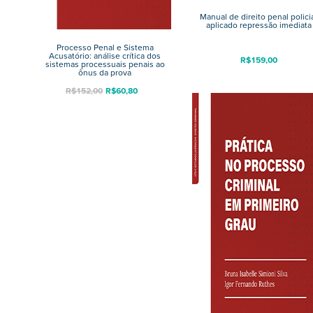
Manual de direito penal polici
aplicado repressão imediata
Processo Penal e Sistema
Acusatório: análise crítica dos
R$
159,00
sistemas processuais penais ao
ônus da prova
R$
152,00
R$
60,80