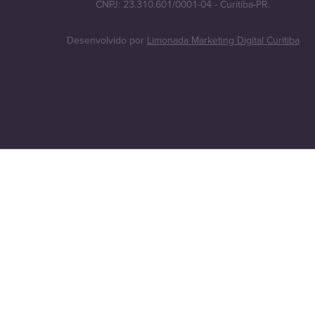
CNPJ: 23.310.601/0001-04 - Curitiba-PR.
Desenvolvido por
Limonada Marketing Digital Curitiba