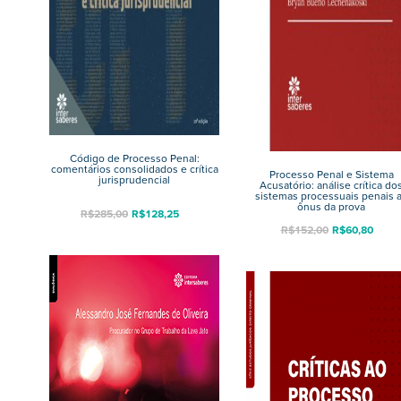
Código de Processo Penal:
comentários consolidados e crítica
Processo Penal e Sistema
jurisprudencial
Acusatório: análise crítica do
sistemas processuais penais 
ônus da prova
R$
285,00
R$
128,25
R$
152,00
R$
60,80