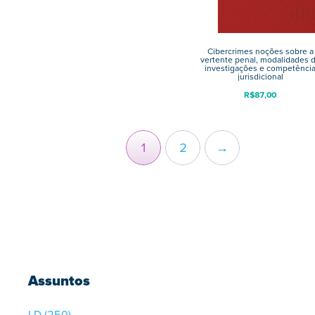
Cibercrimes noções sobre a
vertente penal, modalidades 
investigações e competênci
jurisdicional
R$
87,00
1
2
→
Assuntos
LD
(250)