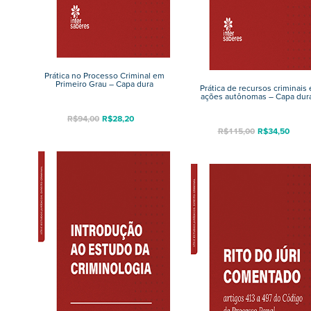
Prática no Processo Criminal em
Primeiro Grau – Capa dura
Prática de recursos criminais 
ações autônomas – Capa dur
R$
94,00
R$
28,20
R$
115,00
R$
34,50