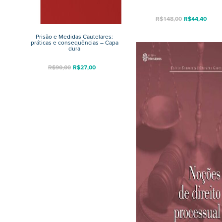
R$
148,00
R$
44,40
Prisão e Medidas Cautelares:
práticas e consequências – Capa
dura
R$
90,00
R$
27,00