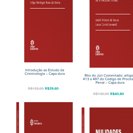
Introdução ao Estudo da
Criminologia – Capa dura
Rito do Júri Comentado: artig
413 a 497 do Código de Proce
Penal – Capa dura
R$
132,00
R$
39,60
R$
136,00
R$
40,80