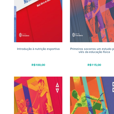
Introdução à nutrição esportiva
Primeiros socorros um estudo p
viés da educação física
R$
100,00
R$
115,00