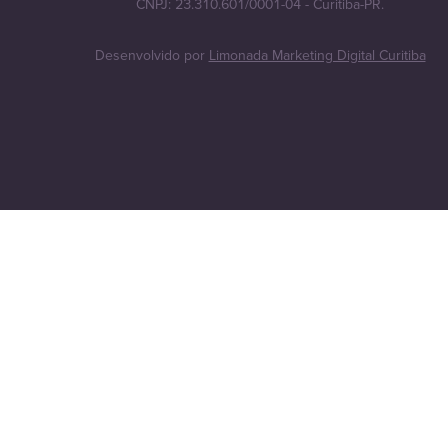
CNPJ: 23.310.601/0001-04 - Curitiba-PR.
Desenvolvido por
Limonada Marketing Digital Curitiba