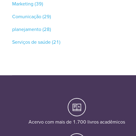
Marketing
(39)
Comunicação
(29)
planejamento
(28)
Serviços de saúde
(21)
Acervo com mais de 1.700 livros acadêmicos