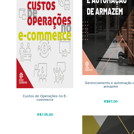
Gerenciamento e automação 
armazém
Custos de Operações no E-
commerce
R$
87,00
R$
135,00