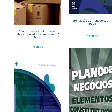
Roteirização de Transportes – 
book
A logística na administração
pública: conceitos e métodos – E-
R$
58,00
book
R$
58,00