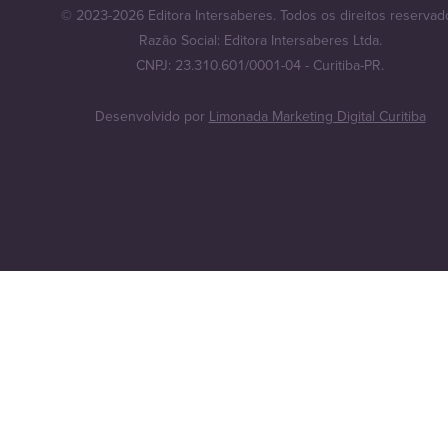
© 2023-2026 Editora Intersaberes. Todos os direitos reservad
Razão Social: Editora Intersaberes Ltda.
CNPJ: 23.310.601/0001-04 - Curitiba-PR.
Desenvolvido por
Limonada Marketing Digital Curitiba