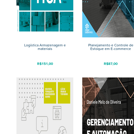
Logística Armazenagem e
Planejamento e Controle de
materiais
Estoque em E-commerce
R$
151,00
R$
87,00