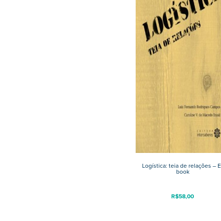
Logística: teia de relações – E
book
R$
58,00