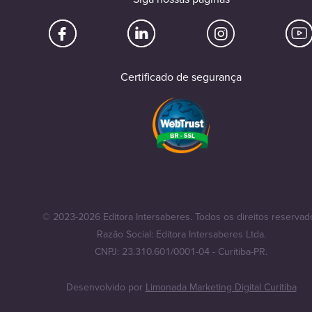
Certificado de segurança
© 2023-2026 Editora Intersaberes. Todos os direitos reservad
Razão Social: Editora Intersaberes Ltda.
CNPJ: 23.310.601/0001-04 - Curitiba-PR.
Desenvolvido por
Limonada Marketing Digital Curitiba