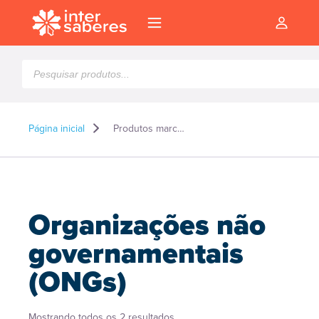
Pesquisar
produtos
Página inicial
Produtos marcados como “Organizações não governamentais (ONGs)”
Organizações não
governamentais
(ONGs)
l
Classificado
Mostrando todos os 2 resultados