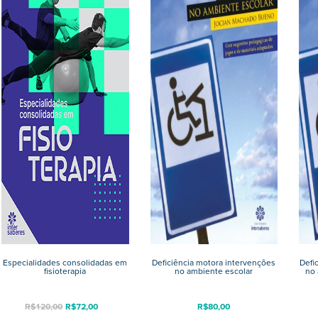
Especialidades consolidadas em
Deficiência motora intervenções
Defi
fisioterapia
no ambiente escolar
no 
R$
120,00
R$
72,00
R$
80,00