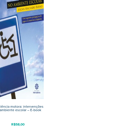
ciência motora: intervenções
ambiente escolar – E-book
R$
58,00