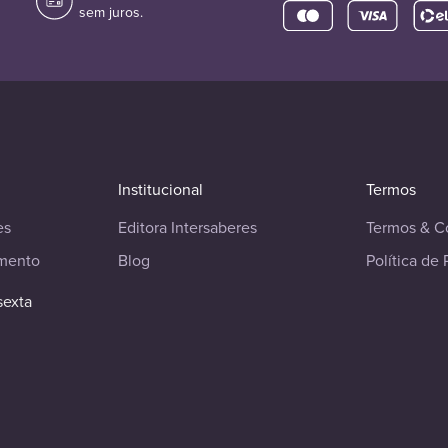
sem juros.
Institucional
Termos
es
Editora Intersaberes
Termos & C
imento
Blog
Política de 
sexta