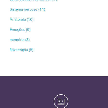
Sistema nervoso
(11)
Anatomia
(10)
Emoções
(9)
memória
(8)
fisioterapia
(8)