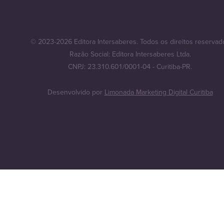
© 2023-2026 Editora Intersaberes. Todos os direitos reservad
Razão Social: Editora Intersaberes Ltda.
CNPJ: 23.310.601/0001-04 - Curitiba-PR.
Desenvolvido por
Limonada Marketing Digital Curitiba