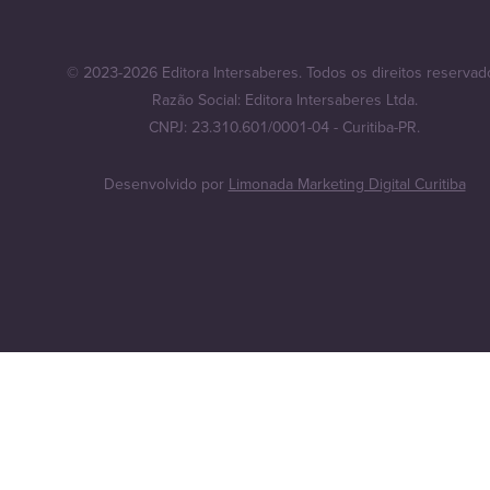
© 2023-2026 Editora Intersaberes. Todos os direitos reservad
Razão Social: Editora Intersaberes Ltda.
CNPJ: 23.310.601/0001-04 - Curitiba-PR.
Desenvolvido por
Limonada Marketing Digital Curitiba