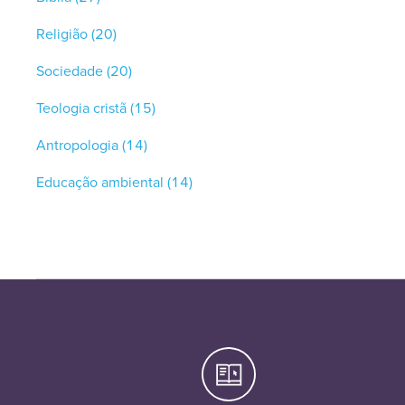
Religião
(20)
Sociedade
(20)
Teologia cristã
(15)
Antropologia
(14)
Educação ambiental
(14)