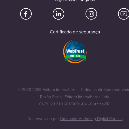
Certificado de segurança
© 2023-2026 Editora Intersaberes. Todos os direitos reservad
Razão Social: Editora Intersaberes Ltda.
CNPJ: 23.310.601/0001-04 - Curitiba-PR.
Desenvolvido por
Limonada Marketing Digital Curitiba