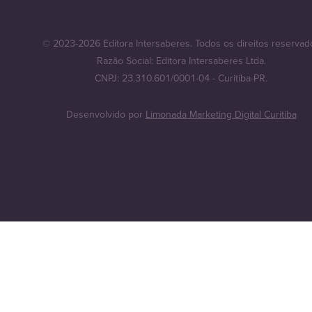
© 2023-2026 Editora Intersaberes. Todos os direitos reservad
Razão Social: Editora Intersaberes Ltda.
CNPJ: 23.310.601/0001-04 - Curitiba-PR.
Desenvolvido por
Limonada Marketing Digital Curitiba