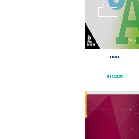
Física
R$
123,00