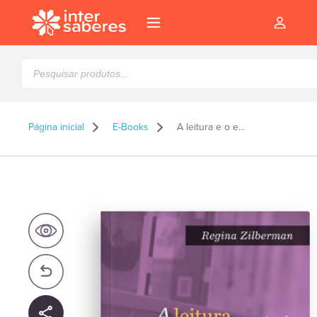
Pesquisar
produtos
Página inicial
E-Books
A leitura e o ensino da literatura – E-book
l