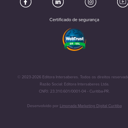
Certificado de segurança
© 2023-2026 Editora Intersaberes. Todos os direitos reservad
Razão Social: Editora Intersaberes Ltda.
CNPJ: 23.310.601/0001-04 - Curitiba-PR.
Desenvolvido por
Limonada Marketing Digital Curitiba