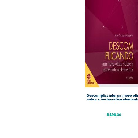
Descomplicando: um novo olh
sobre a matemática element
R$
98,00