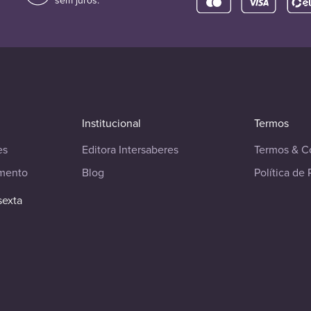
sem juros.
Institucional
Termos
es
Editora Intersaberes
Termos & C
imento
Blog
Política de 
sexta