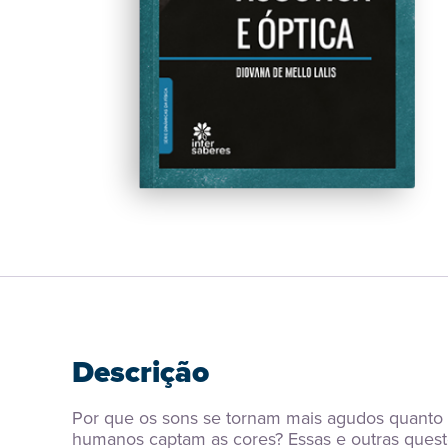
Descrição
Por que os sons se tornam mais agudos quanto m
humanos captam as cores? Essas e outras questõ