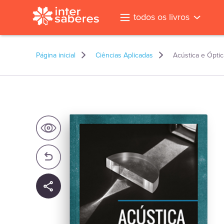
todos os livros
Página inicial
Ciências Aplicadas
Acústica e Óptic
l