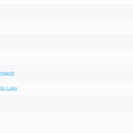
rback)
lo Lalis