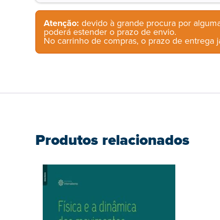
Atenção:
devido à grande procura por alguma
poderá estender o prazo de envio.
No carrinho de compras, o prazo de entrega já
Produtos relacionados