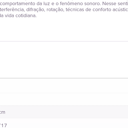
 o comportamento da luz e o fenômeno sonoro. Nesse sent
rferência, difração, rotação, técnicas de conforto acústi
 vida cotidiana.
 cm
717