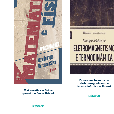
Princípios básicos de
eletromagnetismo e
termodinâmica – E-book
Matemática e física:
aproximações – E-book
R$
58,00
R$
58,00