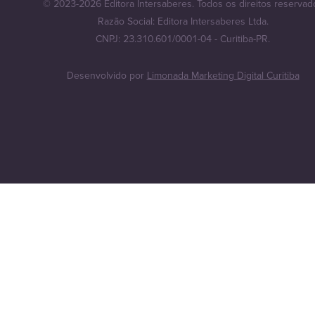
© 2023-2026 Editora Intersaberes. Todos os direitos reservad
Razão Social: Editora Intersaberes Ltda.
CNPJ: 23.310.601/0001-04 - Curitiba-PR.
Desenvolvido por
Limonada Marketing Digital Curitiba