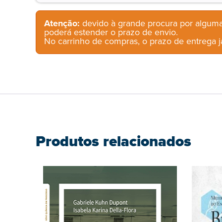
Atenção:
devido à grande procura por alguma
poderá estender o prazo de envio.
No carrinho de compras, o prazo de entrega já
Produtos relacionados