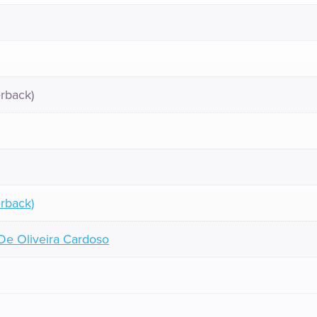
rback)
rback)
De Oliveira Cardoso