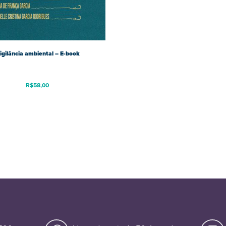
igilância ambiental – E-book
R$
58,00