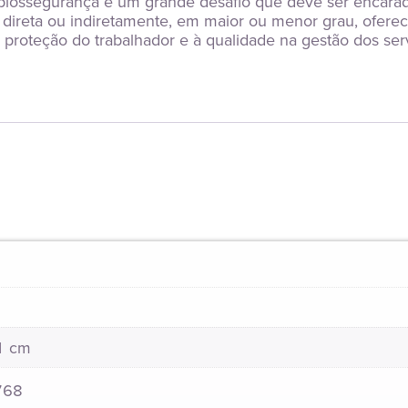
ossegurança é um grande desafio que deve ser encarad
 direta ou indiretamente, em maior ou menor grau, oferece
 proteção do trabalhador e à qualidade na gestão dos ser
21 cm
768