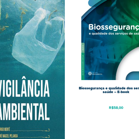
Biossegurança e qualidade dos ser
saúde – E-book
R$
58,00