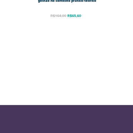
gestão no contexto prático-teórico
R$
164,00
R$
65,60