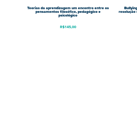
Teorias da aprendizagem um encontro entre os
Bullyin
pensamentos filosófico, pedagógico e
resolução 
psicológico
R$
145,00