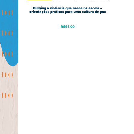
Bullying a violência que nasce na escola –
orientações práticas para uma cultura de paz
R$
91,00