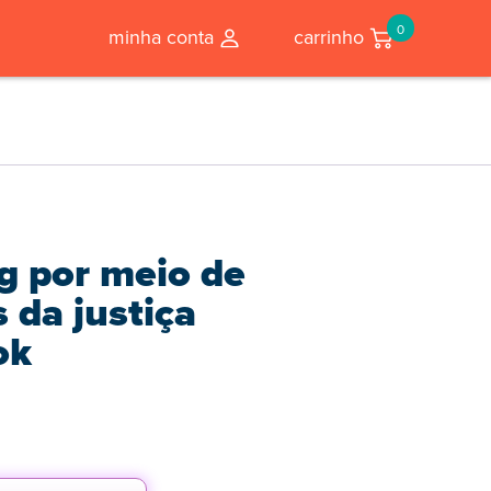
0
minha conta
carrinho
g por meio de
s da justiça
ok