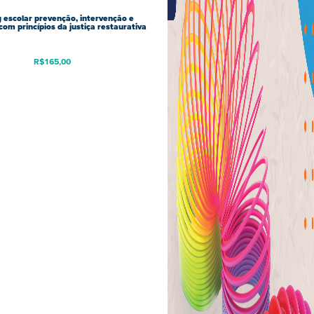
g escolar prevenção, intervenção e
com princípios da justiça restaurativa
R$
165,00