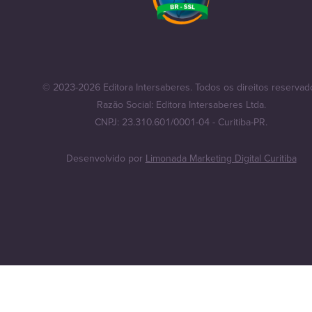
© 2023-2026 Editora Intersaberes. Todos os direitos reservad
Razão Social: Editora Intersaberes Ltda.
CNPJ: 23.310.601/0001-04 - Curitiba-PR.
Desenvolvido por
Limonada Marketing Digital Curitiba