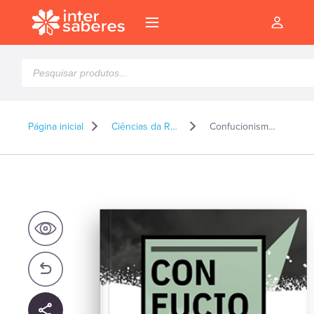
Pesquisar
produtos
Página inicial
Ciências da Religião*
Confucionismo: uma abordagem intercultural
l