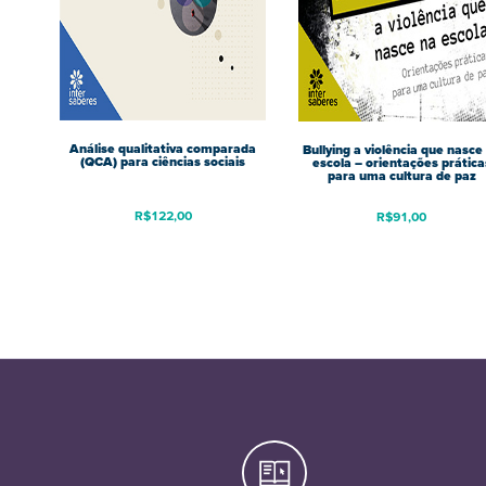
Análise qualitativa comparada
Bullying a violência que nasce
(QCA) para ciências sociais
escola – orientações prática
para uma cultura de paz
R$
122,00
R$
91,00