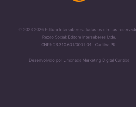
© 2023-2026 Editora Intersaberes. Todos os direitos reservad
Razão Social: Editora Intersaberes Ltda.
CNPJ: 23.310.601/0001-04 - Curitiba-PR.
Desenvolvido por
Limonada Marketing Digital Curitiba