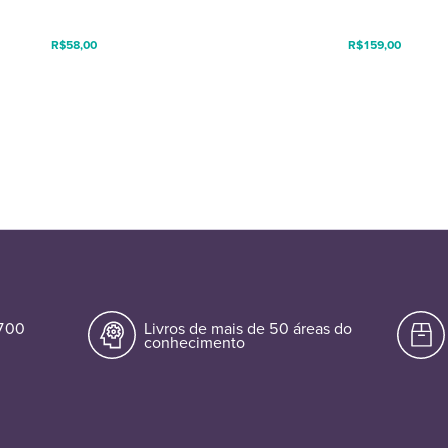
R$
58,00
R$
159,00
.700
Livros de mais de 50 áreas do
conhecimento