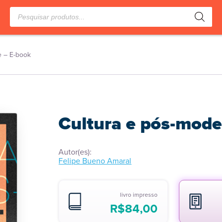
Pesquisar
produtos
e – E-book
Cultura e pós-mode
Autor(es):
Felipe Bueno Amaral
livro impresso
R$
84,00