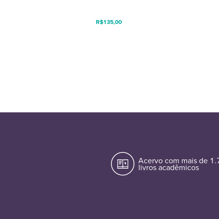
R$
135,00
Acervo com mais de 1
livros acadêmicos