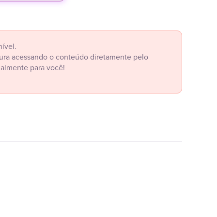
ível.
itura acessando o conteúdo diretamente pelo
ialmente para você!