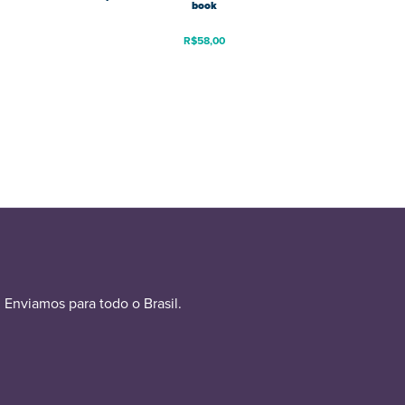
book
R$
58,00
Enviamos para todo o Brasil.