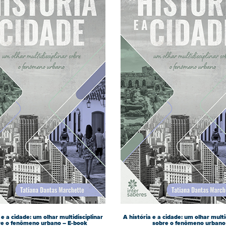
 e a cidade: um olhar multidisciplinar
A história e a cidade: um olhar multi
re o fenômeno urbano – E-book
sobre o fenômeno urbano