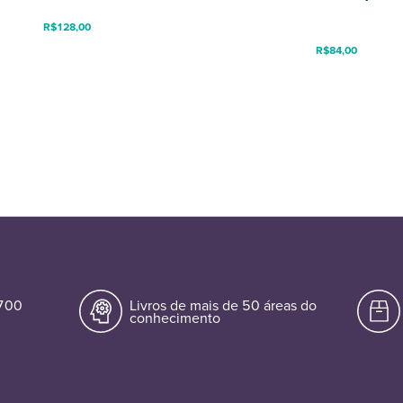
R$
128,00
R$
84,00
.700
Livros de mais de 50 áreas do
conhecimento