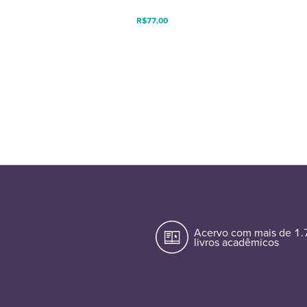
R$
77,00
Acervo com mais de 1
livros acadêmicos