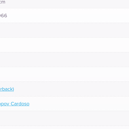
 cm
966
rback)
opov Cardoso