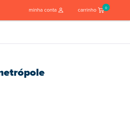
0
minha conta
carrinho
metrópole