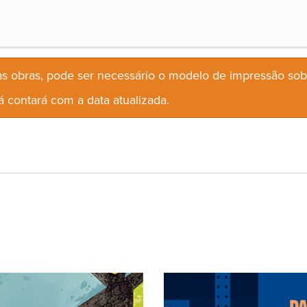
s obras, pode ser necessário o modelo de impressão so
 contará com a data atualizada.