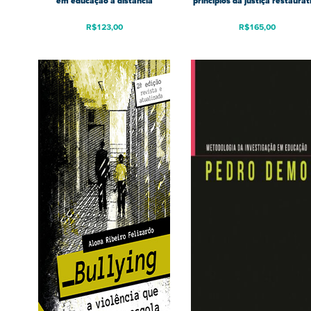
em educação a distância
princípios da justiça restaurat
R$
123,00
R$
165,00