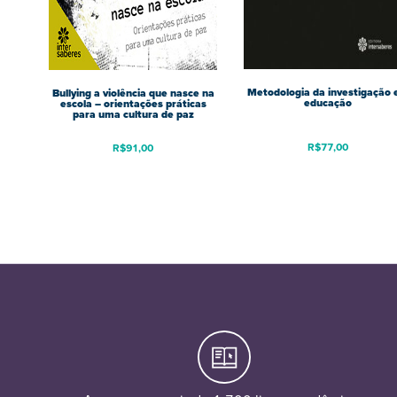
Metodologia da investigação
Bullying a violência que nasce na
educação
escola – orientações práticas
para uma cultura de paz
R$
77,00
R$
91,00