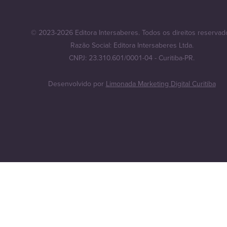
© 2023-2026 Editora Intersaberes. Todos os direitos reservad
Razão Social: Editora Intersaberes Ltda.
CNPJ: 23.310.601/0001-04 - Curitiba-PR.
Desenvolvido por
Limonada Marketing Digital Curitiba