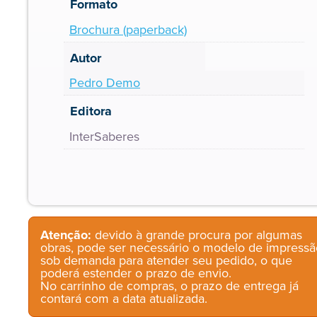
Formato
Brochura (paperback)
Autor
Pedro Demo
Editora
InterSaberes
Atenção:
devido à grande procura por algumas
obras, pode ser necessário o modelo de impressã
sob demanda para atender seu pedido, o que
poderá estender o prazo de envio.
No carrinho de compras, o prazo de entrega já
contará com a data atualizada.