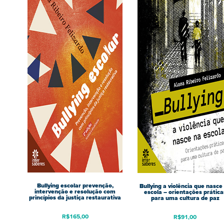
Bullying escolar prevenção,
Bullying a violência que nasce
intervenção e resolução com
escola – orientações prática
princípios da justiça restaurativa
para uma cultura de paz
R$
165,00
R$
91,00